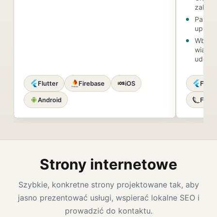
zależn
Panel 
uprawn
Wbudo
wiadom
udostę
Flutter
Firebase
iOS
Flutt
Android
Flask
Strony internetowe
Szybkie, konkretne strony projektowane tak, aby
jasno prezentować usługi, wspierać lokalne SEO i
prowadzić do kontaktu.