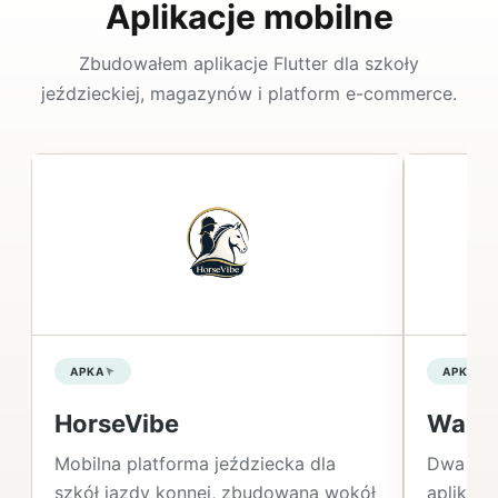
Aplikacje mobilne
Zbudowałem aplikacje Flutter dla szkoły
jeździeckiej, magazynów i platform e-commerce.
APKA
APKA
HorseVibe
Wareh
Mobilna platforma jeździecka dla
Dwa sys
szkół jazdy konnej, zbudowana wokół
aplikacj