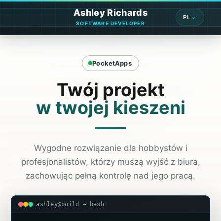
Ashley Richards
PL
SOFTWARE DEVELOPER
PocketApps
Twój projekt
w twojej kieszeni
Wygodne rozwiązanie dla hobbystów i
profesjonalistów, którzy muszą wyjść z biura,
zachowując pełną kontrolę nad jego pracą.
ashley@build — bash