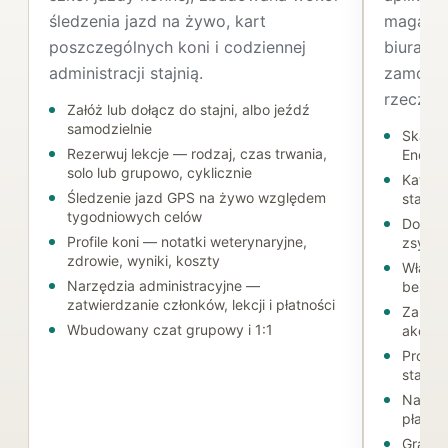
śledzenia jazd na żywo, kart
magazyn
poszczególnych koni i codziennej
biura, w
administracji stajnią.
zamówien
rzeczyw
Załóż lub dołącz do stajni, albo jeźdź
samodzielnie
Skanuj
Rezerwuj lekcje — rodzaj, czas trwania,
Enova 
solo lub grupowo, cyklicznie
Katalo
Śledzenie jazd GPS na żywo względem
stanie
tygodniowych celów
Dokume
Profile koni — notatki weterynaryjne,
zsynch
zdrowie, wyniki, koszty
Własny
Narzędzia administracyjne —
bezpr
zatwierdzanie członków, lekcji i płatności
Zamówi
Wbudowany czat grupowy i 1:1
akcje 
Prowad
stanó
Narzęd
płatnoś
Grafik