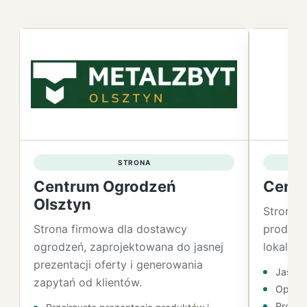
STRONA
Centrum Ogrodzeń
Centr
Olsztyn
Strona 
Strona firmowa dla dostawcy
produkty
ogrodzeń, zaprojektowana do jasnej
lokalnyc
prezentacji oferty i generowania
Jasna 
zapytań od klientów.
Optyma
Projek