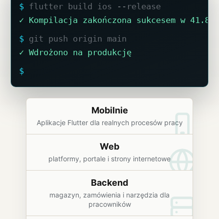
$
flutter build ios --release
✓ Kompilacja zakończona sukcesem w 41.8s
$
git push origin main
✓ Wdrożono na produkcję
$
█
Mobilnie
Aplikacje Flutter dla realnych procesów pracy
Web
platformy, portale i strony internetowe
Backend
magazyn, zamówienia i narzędzia dla
pracowników